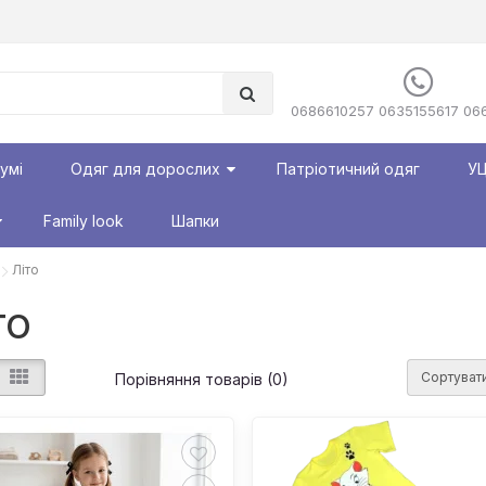
0686610257 0635155617 06
румі
Одяг для дорослих
Патріотичний одяг
УЦ
Family look
Шапки
Літо
то
Сортувати
Порівняння товарів (0)