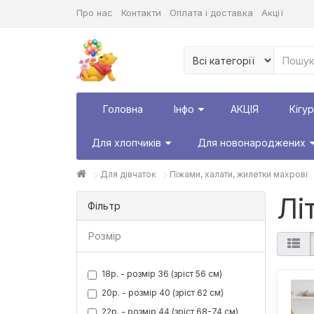
Про нас
Контакти
Оплата і доставка
Акції
Головна
Інфо
АКЦІЯ
Кігу
Для хлопчиків
Для новонароджених
Для дівчаток
Піжами, халати, жилетки махрові
Лі
Фільтр
Розмір
18р. - розмір 36 (зріст 56 см)
20р. - розмір 40 (зріст 62 см)
22р. - розмір 44 (зріст 68-74 см)