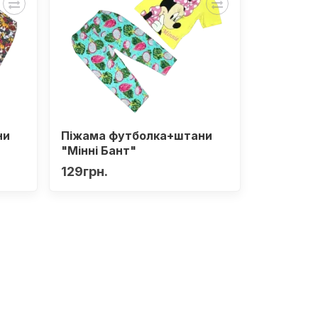
ни
Піжама футболка+штани
"Мінні Бант"
129грн.