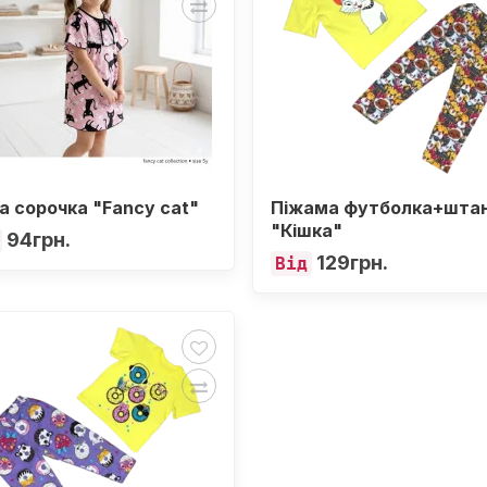
а сорочка "Fancy cat"
Піжама футболка+шта
"Кішка"
94грн.
129грн.
Від