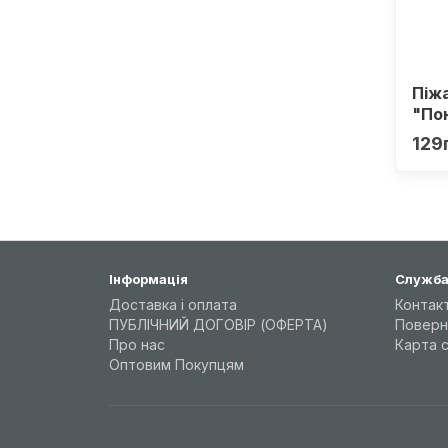
Піж
"По
129
Інформація
Служба
Доставка і оплата
Контак
ПУБЛІЧНИЙ ДОГОВІР (ОФЕРТА)
Поверн
Про нас
Карта 
Оптовим Покупцям