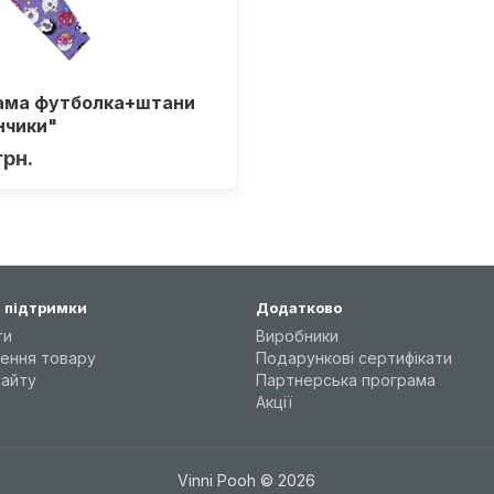
ама футболка+штани
нчики"
грн.
 підтримки
Додатково
ти
Виробники
ення товару
Подарункові сертифікати
сайту
Партнерська програма
Акції
Vinni Pooh © 2026