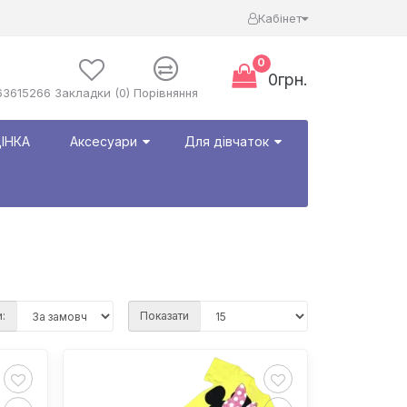
Кабінет
0
0грн.
63615266
Закладки (0)
Порівняння
ІНКА
Аксесуари
Для дівчаток
:
Показати