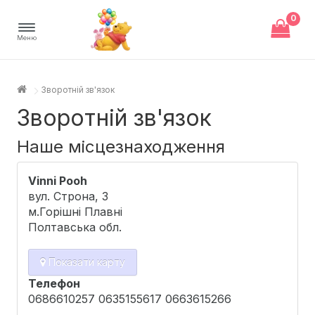
0
Меню
Зворотній зв'язок
Зворотній зв'язок
Наше місцезнаходження
Vinni Pooh
вул. Строна, 3
м.Горішні Плавні
Полтавська обл.
Показати карту
Телефон
0686610257 0635155617 0663615266