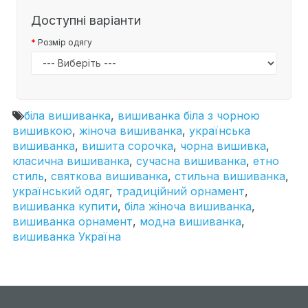
Доступні варіанти
Розмір одягу
біла вишиванка
,
вишиванка біла з чорною
вишивкою
,
жіноча вишиванка
,
українська
вишиванка
,
вишита сорочка
,
чорна вишивка
,
класична вишиванка
,
сучасна вишиванка
,
етно
стиль
,
святкова вишиванка
,
стильна вишиванка
,
український одяг
,
традиційний орнамент
,
вишиванка купити
,
біла жіноча вишиванка
,
вишиванка орнамент
,
модна вишиванка
,
вишиванка Україна