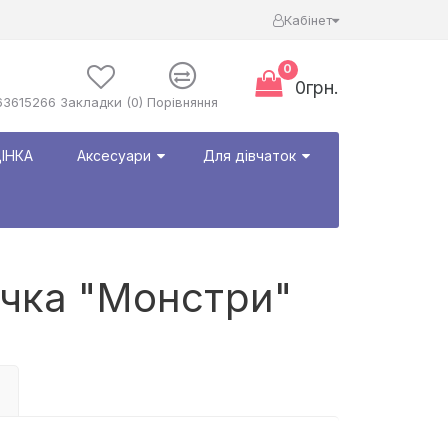
Кабінет
0
0грн.
63615266
Закладки (0)
Порівняння
ІНКА
Аксесуари
Для дівчаток
чка "Монстри"