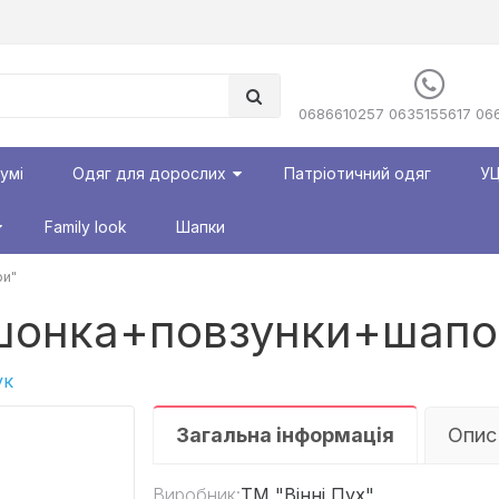
0686610257 0635155617 06
румі
Одяг для дорослих
Патріотичний одяг
УЦ
Family look
Шапки
ри"
шонка+повзунки+шапо
ук
Загальна інформація
Опис
Виробник:
ТМ "Вінні Пух"