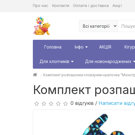
Про нас
Контакти
Оплата і доставка
Акції
Головна
Інфо
АКЦІЯ
Кігу
Для хлопчиків
Для новонароджених
Комплект розпашонка+повзунки+шапочка "Монст
Комплект розпа
0 відгуків /
Написати відг