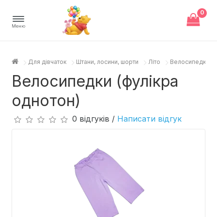
0
Меню
Для дівчаток
Штани, лосини, шорти
Літо
Велосипедки (ф
Велосипедки (фулікра
однотон)
0 відгуків /
Написати відгук